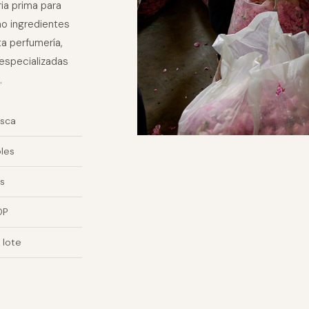
ia prima para
o ingredientes
ta perfumería,
especializadas
.
esca
bles
os
OP
 lote