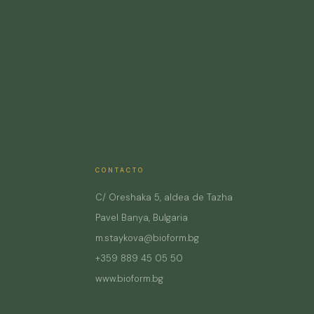
CONTACTO
C/ Oreshaka 5, aldea de Tazha
Pavel Banya, Bulgaria
m.staykova@bioform.bg
+359 889 45 05 50
www.bioform.bg