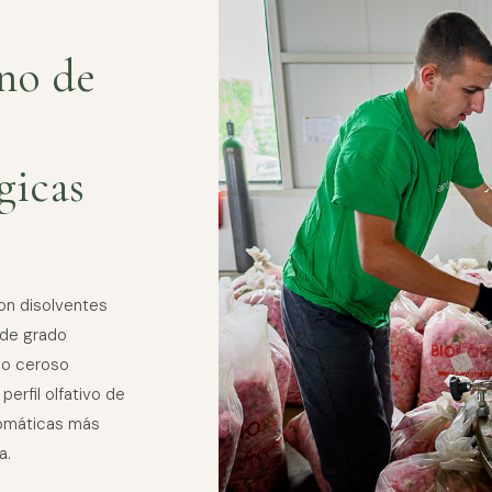
s
ano de
gicas
on disolventes
 de grado
ico ceroso
erfil olfativo de
aromáticas más
a.