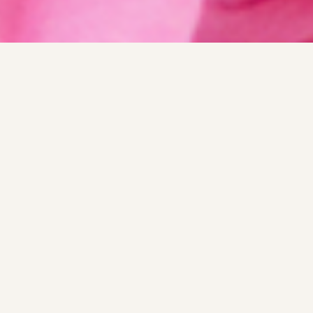
500+
149
ROSENTAL, BULGARIEN — SEIT 2005
HEKTAR IN
HEKTAR ROSEN
Bioform
EIGENBESITZ
— die feinsten
Essenzen
der Natur,
von unseren Feldern zu
20+
7+
Ihnen.
PRODUKTLINIEN
ZERTIFIZIERUNGEN
Bio-zertifizierte aromatische Rohstoffe — seit 2005 auf
unseren eigenen bulgarischen Plantagen angebaut,
destilliert und extrahiert.