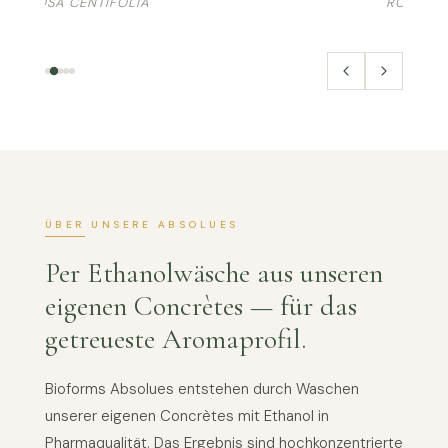
ROSA CENTIFOLIA
ROSA D
ÜBER UNSERE ABSOLUES
Per Ethanolwäsche aus unseren
eigenen Concrètes — für das
getreueste Aromaprofil.
Bioforms Absolues entstehen durch Waschen
unserer eigenen Concrètes mit Ethanol in
Pharmaqualität. Das Ergebnis sind hochkonzentrierte