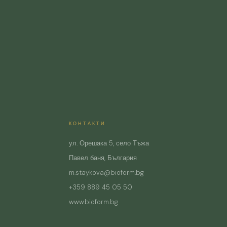
КОНТАКТИ
ул. Орешака 5, село Тъжа
Павел баня, България
m.staykova@bioform.bg
+359 889 45 05 50
www.bioform.bg