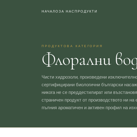
НАЧАЛО
ЗА НАС
ПРОДУКТИ
ПРОДУКТОВА КАТЕГОРИЯ
Флорални во
Чисти хидрозоли, произведени изключително
сертифицирани биологични български наса
никога не се преддестилират или възстановя
страничен продукт от производството ни на 
пълния ароматичен и активен профил на изх