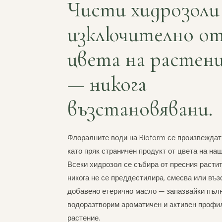
Чисти хидрозоли
изключително о
цвета на растен
— никога
възстановявани.
Флоралните води на Bioform се произвежда
като пряк страничен продукт от цвета на на
Всеки хидрозол се събира от пресния расти
никога не се преддестилира, смесва или въз
добавено етерично масло — запазвайки пъл
водоразтворим ароматичен и активен профи
растение.