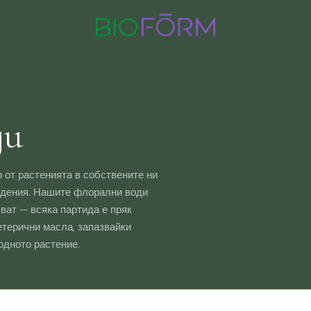
ди
 от растенията в собствените ни
ждения. Нашите флорални води
ват — всяка партида е пряк
етерични масла, запазвайки
одното растение.