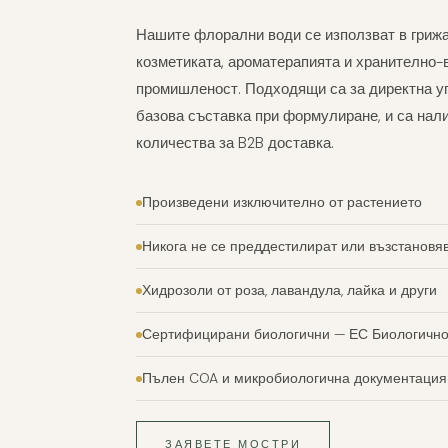
Нашите флорални води се използват в грижа
козметиката, ароматерапията и хранително-
промишленост. Подходящи са за директна у
базова съставка при формулиране, и са нал
количества за B2B доставка.
Произведени изключително от растението
Никога не се преддестилират или възстановя
Хидрозоли от роза, лавандула, лайка и други
Сертифицирани биологични — ЕС Биологично
Пълен COA и микробиологична документация
ЗАЯВЕТЕ МОСТРИ