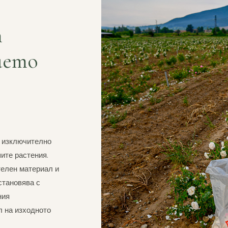
т
ието
т изключително
шите растения.
телен материал и
становява с
ния
л на изходното