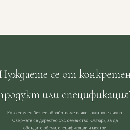
Нуждаете се от конкрете
продукт или спецификация
Като семеен бизнес обработваме всяко запитване лично.
Свържете се директно със семейство Юзтюрк, за да
обсъдите обеми, спецификации и мостри.