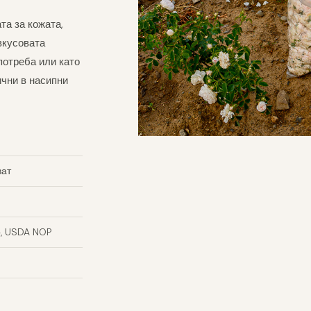
та за кожата,
вкусовата
потреба или като
ични в насипни
ват
, USDA NOP